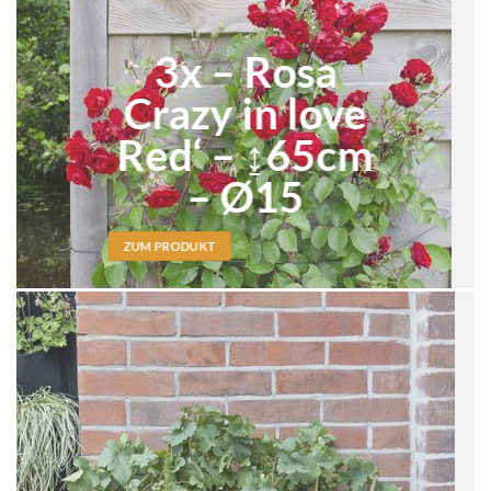
3x – Rosa
Crazy in love
Red‘ – ↨65cm
– Ø15
ZUM PRODUKT