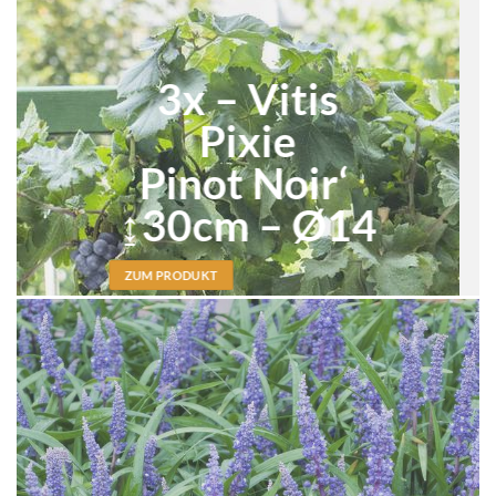
3x – Vitis
Pixie
Pinot Noir‘
↨30cm – Ø14
ZUM PRODUKT