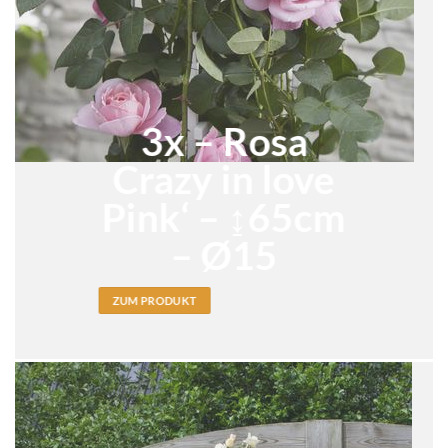
3x – Rosa
Crazy in love
Pink‘ – ↨65cm
– Ø15
ZUM PRODUKT