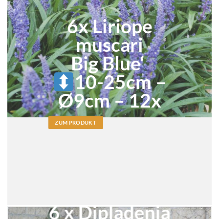
6x Liriope
muscari
Big Blue‘
10-25cm –
Ø9cm – 12x
ZUM PRODUKT
6 x Dipladenia