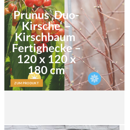
Prunus ‚Duo-
Kirsche‘ –
Kirschbaum
Fertighecke –
120 x 120 x
180 cm
ZUM PRODUKT