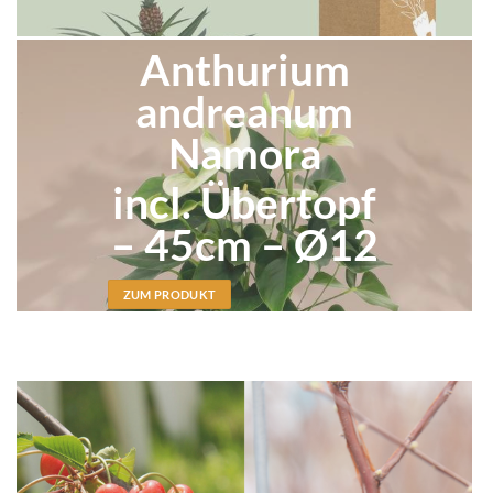
Anthurium
andreanum
Namora
incl. Übertopf
– 45cm – Ø12
ZUM PRODUKT