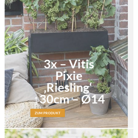
3x – Vitis
Pixie
‚Riesling‘
↨30cm – Ø14
ZUM PRODUKT