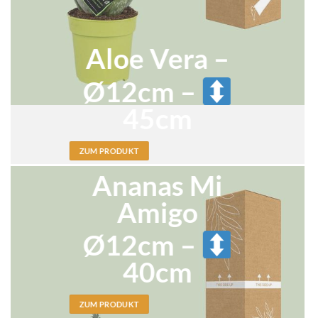
Aloe
Vera –
Ø12cm –
45cm
ZUM PRODUKT
Ananas Mi
Amigo
Ø12cm –
40cm
ZUM PRODUKT