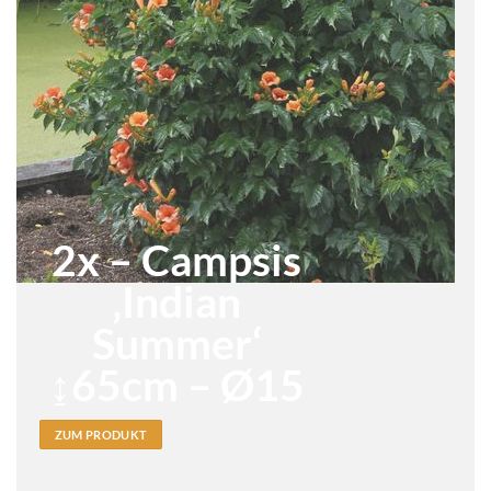
2x – Campsis
‚Indian
Summer‘
↨65cm – Ø15
ZUM PRODUKT