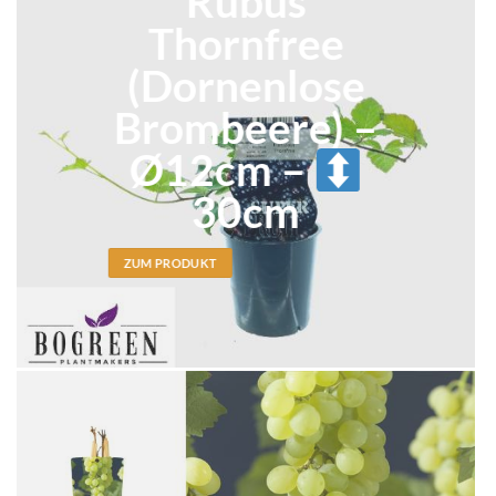
Rubus
Thornfree
(Dornenlose
Brombeere) –
Ø12cm –
30cm
ZUM PRODUKT