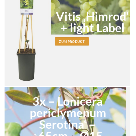
Vitis ‚Himrod‘
+ light Label
ZUM PRODUKT
3x – Lonicera
periclymenum
Serotina‘ –
↨65cm – Ø15