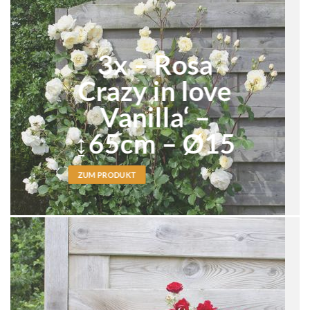
3x – Rosa
Crazy in love
Vanilla‘ –
↨65cm – Ø15
ZUM PRODUKT