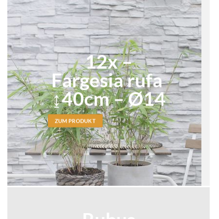
12x –
Fargesia rufa
↨40cm – Ø14
ZUM PRODUKT