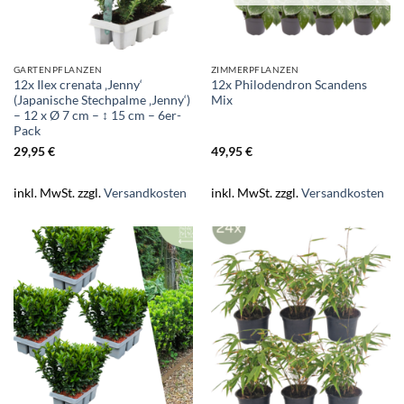
GARTENPFLANZEN
ZIMMERPFLANZEN
12x Ilex crenata ‚Jenny‘
12x Philodendron Scandens
(Japanische Stechpalme ‚Jenny‘)
Mix
– 12 x Ø 7 cm – ↕ 15 cm – 6er-
Pack
29,95
€
49,95
€
inkl. MwSt.
zzgl.
Versandkosten
inkl. MwSt.
zzgl.
Versandkosten