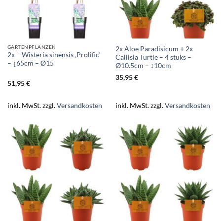
GARTENPFLANZEN
2x Aloe Paradisicum + 2x
2x – Wisteria sinensis ‚Prolific‘
Callisia Turtle – 4 stuks –
– ↨65cm – Ø15
Ø10.5cm – ↕10cm
35,95
€
51,95
€
inkl. MwSt.
zzgl.
Versandkosten
inkl. MwSt.
zzgl.
Versandkosten