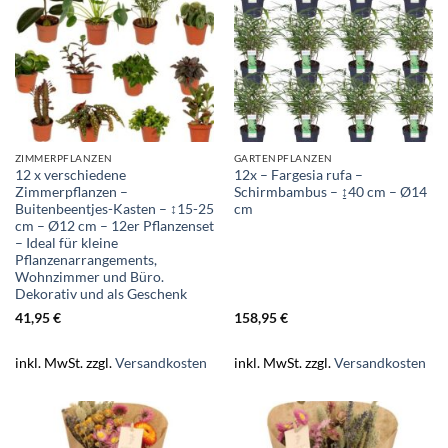
ZIMMERPFLANZEN
GARTENPFLANZEN
12 x verschiedene
12x – Fargesia rufa –
Zimmerpflanzen –
Schirmbambus – ↨40 cm – Ø14
Buitenbeentjes-Kasten – ↕15-25
cm
cm – Ø12 cm – 12er Pflanzenset
– Ideal für kleine
Pflanzenarrangements,
Wohnzimmer und Büro.
Dekorativ und als Geschenk
41,95
€
158,95
€
inkl. MwSt.
zzgl.
Versandkosten
inkl. MwSt.
zzgl.
Versandkosten