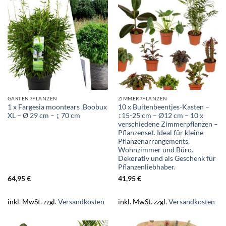
GARTENPFLANZEN
ZIMMERPFLANZEN
1 x Fargesia moontears ‚Boobux
10 x Buitenbeentjes-Kasten –
XL – Ø 29 cm – ↨ 70 cm
↕15-25 cm – Ø12 cm – 10 x
verschiedene Zimmerpflanzen –
Pflanzenset. Ideal für kleine
Pflanzenarrangements,
Wohnzimmer und Büro.
Dekorativ und als Geschenk für
Pflanzenliebhaber.
64,95
€
41,95
€
inkl. MwSt.
zzgl.
Versandkosten
inkl. MwSt.
zzgl.
Versandkosten