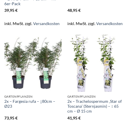
6er-Pack
39,95
€
48,95
€
inkl. MwSt.
zzgl.
Versandkosten
inkl. MwSt.
zzgl.
Versandkosten
GARTENPFLANZEN
GARTENPFLANZEN
2x – Fargesia rufa – ↨80cm –
2x – Trachelospermum ‚Star of
Ø23
Toscana‘ (Sternjasmin) – ↕ 65
cm – Ø 15 cm
73,95
€
41,95
€