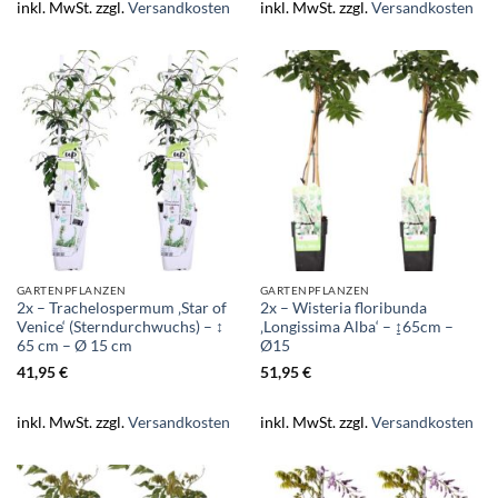
inkl. MwSt.
zzgl.
Versandkosten
inkl. MwSt.
zzgl.
Versandkosten
GARTENPFLANZEN
GARTENPFLANZEN
2x – Trachelospermum ‚Star of
2x – Wisteria floribunda
Venice‘ (Sterndurchwuchs) – ↕
‚Longissima Alba‘ – ↨65cm –
65 cm – Ø 15 cm
Ø15
41,95
€
51,95
€
inkl. MwSt.
zzgl.
Versandkosten
inkl. MwSt.
zzgl.
Versandkosten