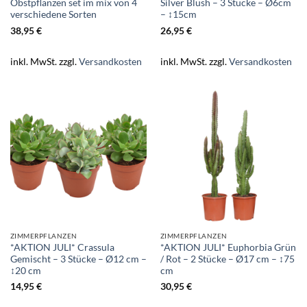
Obstpflanzen set im mix von 4
Silver Blush – 3 Stücke – Ø6cm
verschiedene Sorten
– ↕15cm
38,95
€
26,95
€
inkl. MwSt.
zzgl.
Versandkosten
inkl. MwSt.
zzgl.
Versandkosten
ZIMMERPFLANZEN
ZIMMERPFLANZEN
*AKTION JULI* Crassula
*AKTION JULI* Euphorbia Grün
Gemischt – 3 Stücke – Ø12 cm –
/ Rot – 2 Stücke – Ø17 cm – ↕75
↕20 cm
cm
14,95
€
30,95
€