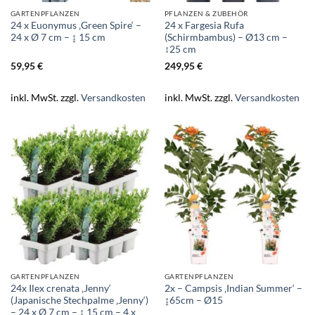
GARTENPFLANZEN
PFLANZEN & ZUBEHÖR
24 x Euonymus ‚Green Spire‘ –
24 x Fargesia Rufa
24 x Ø 7 cm – ↨ 15 cm
(Schirmbambus) – Ø13 cm –
↕25 cm
59,95
€
249,95
€
inkl. MwSt.
zzgl.
Versandkosten
inkl. MwSt.
zzgl.
Versandkosten
GARTENPFLANZEN
GARTENPFLANZEN
24x Ilex crenata ‚Jenny‘
2x – Campsis ‚Indian Summer‘ –
(Japanische Stechpalme ‚Jenny‘)
↨65cm – Ø15
– 24 x Ø 7 cm – ↕ 15 cm – 4 x