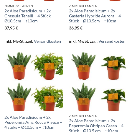
ZIMMERPFLANZEN
ZIMMERPFLANZEN
2x Aloe Paradisicum + 2x
2x Aloe Paradisicum + 2x
Crassula Tenelli – 4 Stück –
Gasteria Hybride Aurora – 4
Ø10.5cm – ↕10cm
Stück – Ø10.5cm – ↕10cm
37,95
€
36,95
€
inkl. MwSt.
zzgl.
Versandkosten
inkl. MwSt.
zzgl.
Versandkosten
ZIMMERPFLANZEN
2x Aloe Paradisicum + 2x
2x Aloe Paradisicum + 2x
Peperomia Ang. Rocca Vivace –
Peperomia Obtipan Green – 4
4 stuks – Ø10.5cm – ↕10cm
Stück – Ø10.5 cm – ↕10 cm