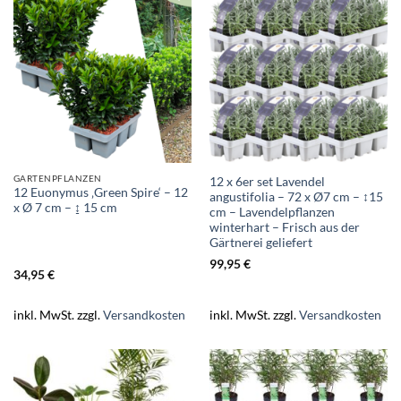
GARTENPFLANZEN
12 x 6er set Lavendel
12 Euonymus ‚Green Spire‘ – 12
angustifolia – 72 x Ø7 cm – ↕15
x Ø 7 cm – ↨ 15 cm
cm – Lavendelpflanzen
winterhart – Frisch aus der
Gärtnerei geliefert
99,95
€
34,95
€
inkl. MwSt.
zzgl.
Versandkosten
inkl. MwSt.
zzgl.
Versandkosten