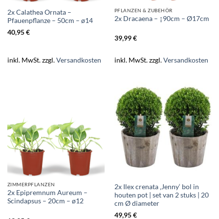
PFLANZEN & ZUBEHÖR
2x Calathea Ornata –
2x Dracaena – ↨90cm – Ø17cm
Pfauenpflanze – 50cm – ø14
40,95
€
39,99
€
inkl. MwSt.
zzgl.
Versandkosten
inkl. MwSt.
zzgl.
Versandkosten
ZIMMERPFLANZEN
2x Ilex crenata ‚Jenny‘ bol in
2x Epipremnum Aureum –
houten pot | set van 2 stuks | 20
Scindapsus – 20cm – ø12
cm Ø diameter
49,95
€