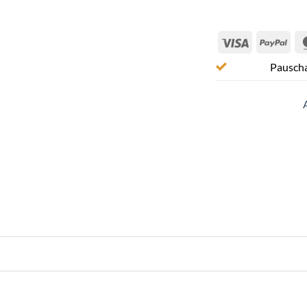
Visa
Pay
Pauscha