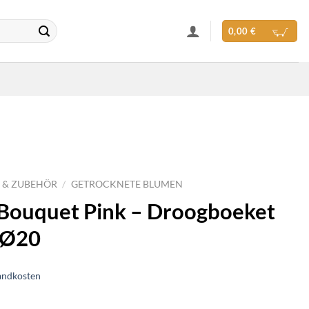
0,00
€
 & ZUBEHÖR
/
GETROCKNETE BLUMEN
 Bouquet Pink – Droogboeket
 Ø20
andkosten