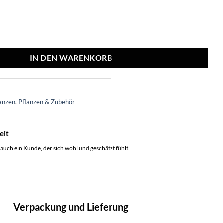
+ 2x Pilea Peperomoides - 4 Stück - Ø10.5cm - ↕10cm Menge
IN DEN WARENKORB
6
anzen
,
Pflanzen & Zubehör
eit
 auch ein Kunde, der sich wohl und geschätzt fühlt.
Verpackung und Lieferung