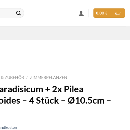
0,00
€
 & ZUBEHÖR
/
ZIMMERPFLANZEN
aradisicum + 2x Pilea
ides – 4 Stück – Ø10.5cm –
andkosten