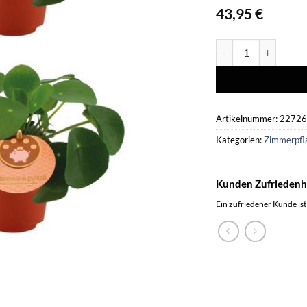
43,95
€
2x Aloe Paradisicum 
Artikelnummer:
2272
Kategorien:
Zimmerpfl
Kunden Zufriedenh
Ein zufriedener Kunde ist