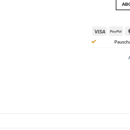
AB
Visa
Pay
Pauscha