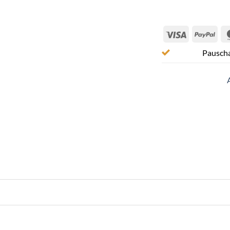
Visa
Pay
Pauscha