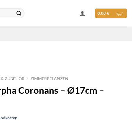
0,00
€
 & ZUBEHÖR
/
ZIMMERPFLANZEN
pha Coronans – Ø17cm –
andkosten