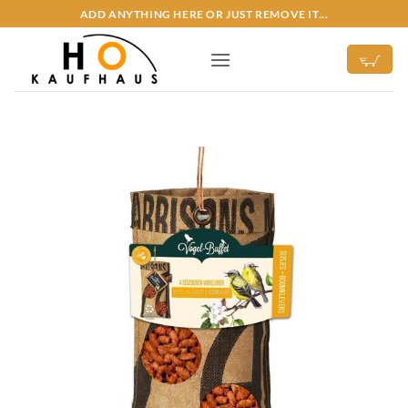
Zum
ADD ANYTHING HERE OR JUST REMOVE IT...
Inhalt
springen