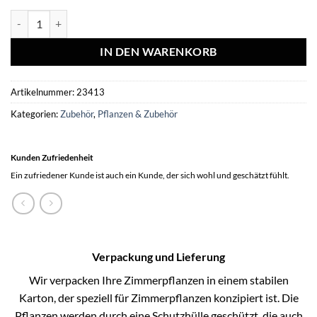
Bird-buffet | Rags feeder | 300 gram - Sijsjes & Boomklevers Menge
IN DEN WARENKORB
Artikelnummer:
23413
Kategorien:
Zubehör
,
Pflanzen & Zubehör
Kunden Zufriedenheit
Ein zufriedener Kunde ist auch ein Kunde, der sich wohl und geschätzt fühlt.
Verpackung und Lieferung
Wir verpacken Ihre Zimmerpflanzen in einem stabilen
Karton, der speziell für Zimmerpflanzen konzipiert ist. Die
Pflanzen werden durch eine Schutzhülle geschützt, die auch