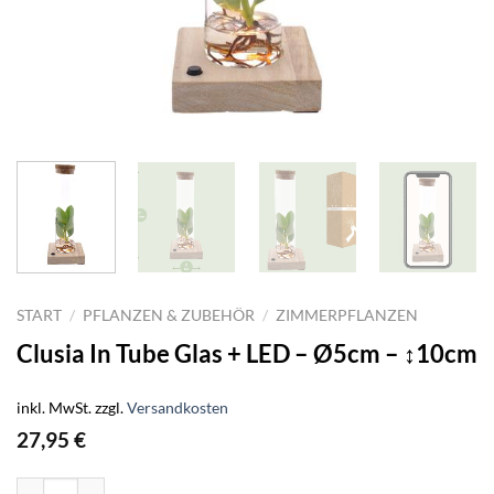
START
/
PFLANZEN & ZUBEHÖR
/
ZIMMERPFLANZEN
Clusia In Tube Glas + LED – Ø5cm – ↕10cm
inkl. MwSt.
zzgl.
Versandkosten
27,95
€
Clusia In Tube Glas + LED - Ø5cm - ↕10cm Menge