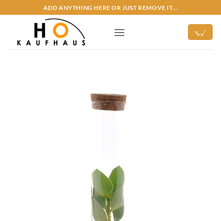
Zum
ADD ANYTHING HERE OR JUST REMOVE IT...
Inhalt
springen