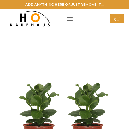
Zum
ADD ANYTHING HERE OR JUST REMOVE IT...
Inhalt
springen