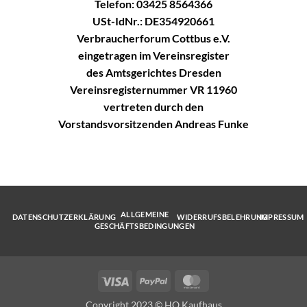
Telefon: 03425 8564366
USt-IdNr.: DE354920661
Verbraucherforum Cottbus e.V.
eingetragen im Vereinsregister
des Amtsgerichtes Dresden
Vereinsregisternummer VR 11960
vertreten durch den
Vorstandsvorsitzenden Andreas Funke
ALLGEMEINE
DATENSCHUTZERKLÄRUNG
WIDERRUFSBELEHRUNG
IMPRESSUM
GESCHÄFTSBEDINGUNGEN
Visa
PayPal
MasterCard
Copyright 2023 © HO Kaufhaus