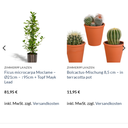
ZIMMERPFLANZEN
ZIMMERPFLANZEN
Ficus microcarpa Moclame –
Bolcactus-Mischung 8,5 cm – in
Ø21cm – ↕95cm + Topf Mayk
terracotta pot
Lead
81,95
€
11,95
€
inkl. MwSt.
zzgl.
Versandkosten
inkl. MwSt.
zzgl.
Versandkosten