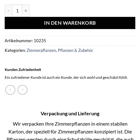
Clusia Princess (Signaturbaum) - 2 Stücke - Ø12cm - ↕15cm Menge
IN DEN WARENKORB
Artikelnummer:
10235
Kategorien:
Zimmerpflanzen
,
Pflanzen & Zubehör
Kunden Zufriedenheit
Ein zufriedener Kunde ist auch ein Kunde, der sich wohl und geschätzt fühlt.
Verpackung und Lieferung
Wir verpacken Ihre Zimmerpflanzen in einem stabilen
Karton, der speziell für Zimmerpflanzen konzipiert ist. Die
Pflanzen werden durch eine Schutzhülle geschützt, die auch