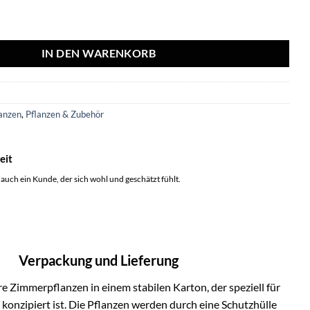
alm inclusief elho Vibes Fold Round roze Ø30 - 160 cm Menge
IN DEN WARENKORB
9
anzen
,
Pflanzen & Zubehör
eit
 auch ein Kunde, der sich wohl und geschätzt fühlt.
Verpackung und Lieferung
e Zimmerpflanzen in einem stabilen Karton, der speziell für
onzipiert ist. Die Pflanzen werden durch eine Schutzhülle