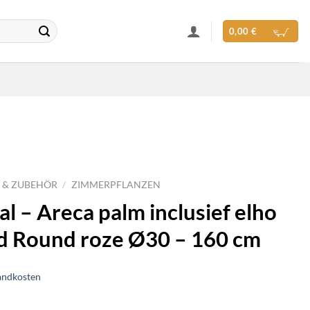
0,00
€
 & ZUBEHÖR
/
ZIMMERPFLANZEN
l – Areca palm inclusief elho
ld Round roze Ø30 – 160 cm
andkosten