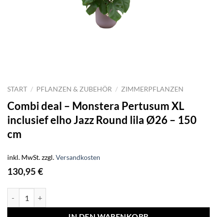
START
/
PFLANZEN & ZUBEHÖR
/
ZIMMERPFLANZEN
Combi deal – Monstera Pertusum XL
inclusief elho Jazz Round lila Ø26 – 150
cm
inkl. MwSt.
zzgl.
Versandkosten
130,95
€
Combi deal - Monstera Pertusum XL inclusief elho Jazz Round lila Ø
IN DEN WARENKORB