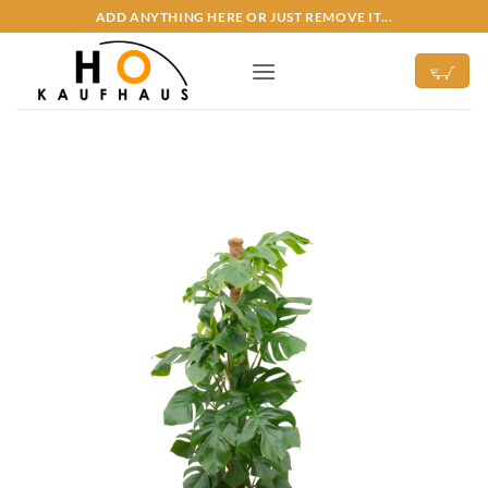
Zum
ADD ANYTHING HERE OR JUST REMOVE IT...
Inhalt
springen