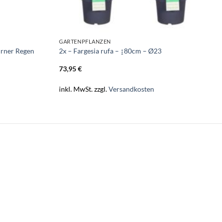
GARTENPFLANZEN
urner Regen
2x – Fargesia rufa – ↨80cm – Ø23
73,95
€
inkl. MwSt.
zzgl.
Versandkosten