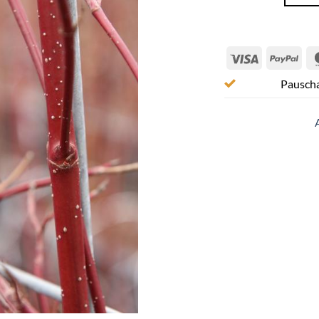
Visa
Pay
Pauscha