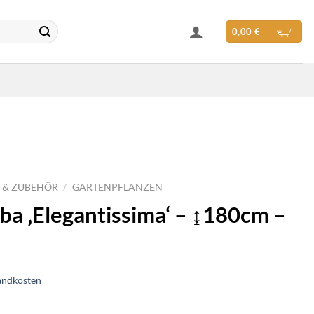
0,00
€
 & ZUBEHÖR
/
GARTENPFLANZEN
ba ‚Elegantissima‘ – ↨180cm –
andkosten