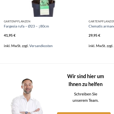
GARTENPFLANZEN
GARTENPFLANZE
Fargesia rufa – Ø23 – ↨80cm
Clematis arman
41,95
€
29,95
€
inkl. MwSt.
zzgl.
Versandkosten
inkl. MwSt.
zzgl
Wir sind hier um
Ihnen zu helfen
Schreiben Sie
unserem Team.