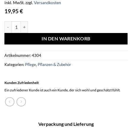
inkl. MwSt.
zzgl.
Versandkosten
19,95
€
Culvita Universal Blumenerde inkl. 2 Monate Pflanzennahrung - Unive
IN DEN WARENKORB
Artikelnummer:
4304
Kategorien:
Pflege
,
Pflanzen & Zubehör
Kunden Zufriedenheit
Ein zufriedener Kunde ist auch ein Kunde, der sich wohl und geschätzt fühlt.
Verpackung und Lieferung