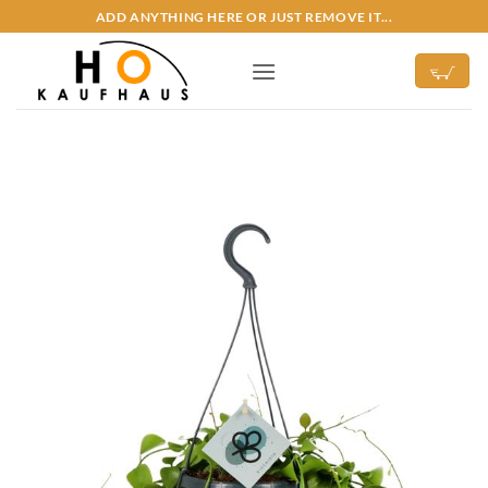
Zum
ADD ANYTHING HERE OR JUST REMOVE IT...
Inhalt
springen