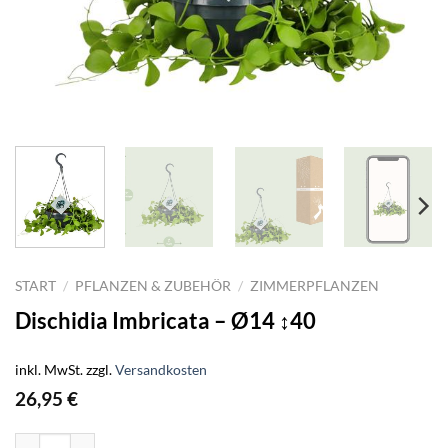
START
/
PFLANZEN & ZUBEHÖR
/
ZIMMERPFLANZEN
Dischidia Imbricata – Ø14 ↕40
inkl. MwSt.
zzgl.
Versandkosten
26,95
€
Dischidia Imbricata - Ø14 ↕40 Menge