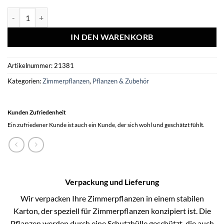
Dracaena Janet Lind Ø24cm ↕120cm in Era WIT pot Menge
IN DEN WARENKORB
Artikelnummer:
21381
Kategorien:
Zimmerpflanzen
,
Pflanzen & Zubehör
Kunden Zufriedenheit
Ein zufriedener Kunde ist auch ein Kunde, der sich wohl und geschätzt fühlt.
Verpackung und Lieferung
Wir verpacken Ihre Zimmerpflanzen in einem stabilen
Karton, der speziell für Zimmerpflanzen konzipiert ist. Die
Pflanzen werden durch eine Schutzhülle geschützt, die auch