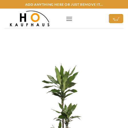
Zum
ADD ANYTHING HERE OR JUST REMOVE IT...
Inhalt
springen