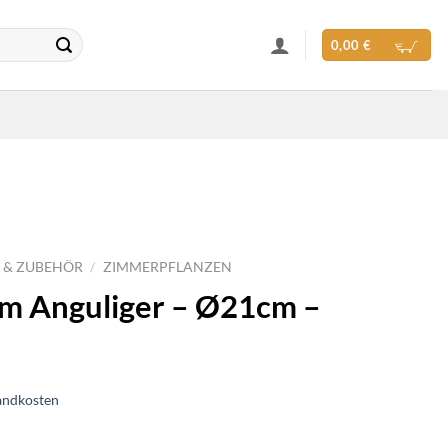
0,00
€
 & ZUBEHÖR
/
ZIMMERPFLANZEN
um Anguliger – Ø21cm –
andkosten