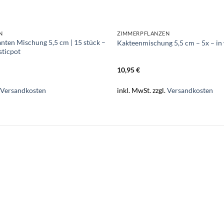
N
ZIMMERPFLANZEN
anten Mischung 5,5 cm | 15 stück –
Kakteenmischung 5,5 cm – 5x – in 
sticpot
10,95
€
.
Versandkosten
inkl. MwSt.
zzgl.
Versandkosten