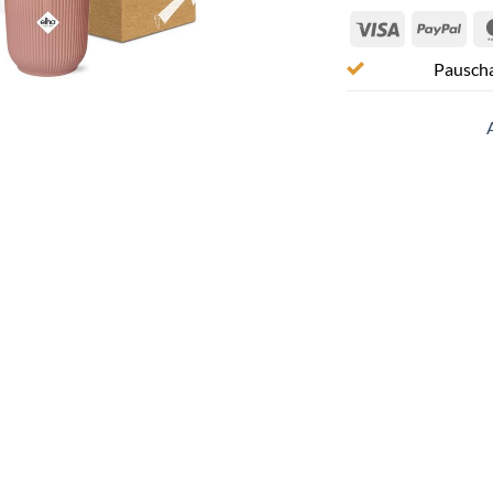
Visa
Pay
Pauscha