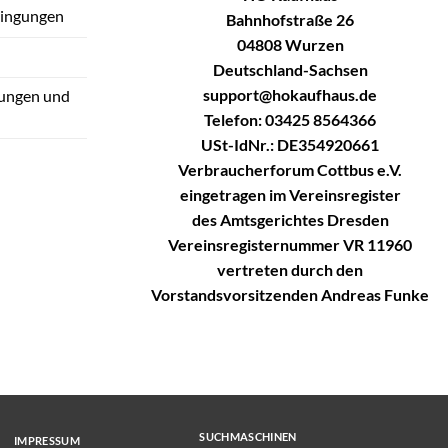
dingungen
Bahnhofstraße 26
04808 Wurzen
Deutschland-Sachsen
support@hokaufhaus.de
tungen und
Telefon: 03425 8564366
USt-IdNr.: DE354920661
Verbraucherforum Cottbus e.V.
eingetragen im Vereinsregister
des Amtsgerichtes Dresden
Vereinsregisternummer VR 11960
vertreten durch den
Vorstandsvorsitzenden Andreas Funke
SUCHMASCHINEN
IMPRESSUM