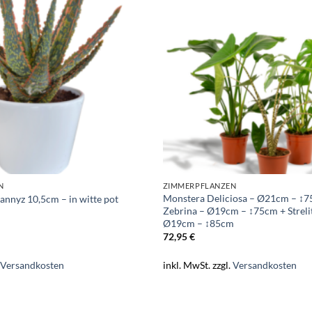
N
ZIMMERPFLANZEN
Monstera Deliciosa – Ø21cm – ↕7
annyz 10,5cm – in witte pot
Zebrina – Ø19cm – ↕75cm + Strelit
Ø19cm – ↕85cm
72,95
€
.
Versandkosten
inkl. MwSt.
zzgl.
Versandkosten