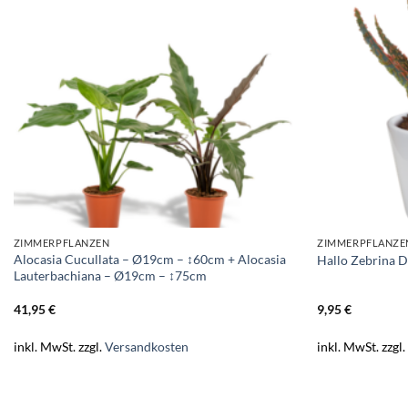
ZIMMERPFLANZEN
ZIMMERPFLANZE
Alocasia Cucullata – Ø19cm – ↕60cm + Alocasia
Hallo Zebrina D
Lauterbachiana – Ø19cm – ↕75cm
41,95
€
9,95
€
inkl. MwSt.
zzgl.
Versandkosten
inkl. MwSt.
zzgl