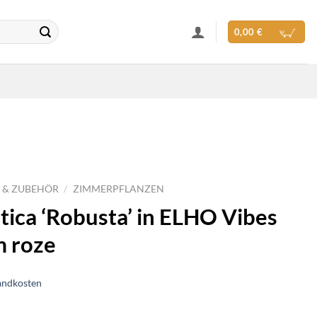
0,00
€
 & ZUBEHÖR
/
ZIMMERPFLANZEN
stica ‘Robusta’ in ELHO Vibes
m roze
andkosten