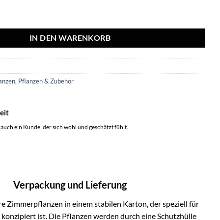
sta’ in ELHO Vibes Fold 14cm roze Menge
IN DEN WARENKORB
9
anzen
,
Pflanzen & Zubehör
eit
 auch ein Kunde, der sich wohl und geschätzt fühlt.
Verpackung und Lieferung
e Zimmerpflanzen in einem stabilen Karton, der speziell für
onzipiert ist. Die Pflanzen werden durch eine Schutzhülle