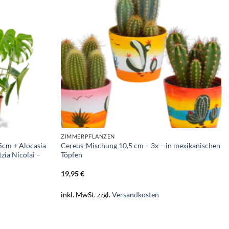
ZIMMERPFLANZEN
5cm + Alocasia
Cereus-Mischung 10,5 cm – 3x – in mexikanischen
zia Nicolai –
Töpfen
19,95
€
inkl. MwSt.
zzgl.
Versandkosten