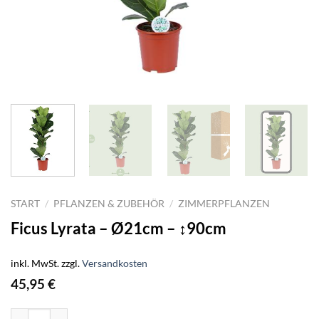
START
/
PFLANZEN & ZUBEHÖR
/
ZIMMERPFLANZEN
Ficus Lyrata – Ø21cm – ↕90cm
inkl. MwSt.
zzgl.
Versandkosten
45,95
€
Ficus Lyrata - Ø21cm - ↕90cm Menge