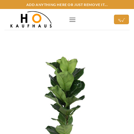
Zum
ADD ANYTHING HERE OR JUST REMOVE IT...
Inhalt
springen