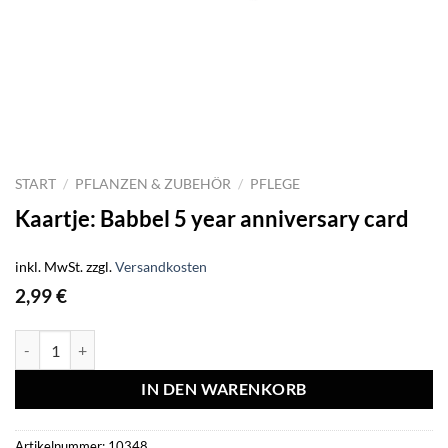
START
/
PFLANZEN & ZUBEHÖR
/
PFLEGE
Kaartje: Babbel 5 year anniversary card
inkl. MwSt.
zzgl.
Versandkosten
2,99
€
Kaartje: Babbel 5 year anniversary card Menge
IN DEN WARENKORB
Artikelnummer:
10348