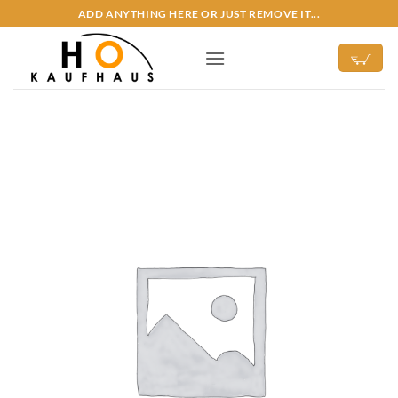
Zum
ADD ANYTHING HERE OR JUST REMOVE IT...
Inhalt
springen