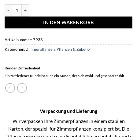
Kakteenmischung 10,5 cm - 3x - in terracotta pot Menge
IN DEN WARENKORB
Artikelnummer:
7933
Kategorien:
Zimmerpflanzen
,
Pflanzen & Zubehör
Kunden Zufriedenheit
Ein zufriedener Kunde ist auch ein Kunde, der sich wohl und geschätzt fühlt.
Verpackung und Lieferung
Wir verpacken Ihre Zimmerpflanzen in einem stabilen
Karton, der speziell für Zimmerpflanzen konzipiert ist. Die
Pflanzen werden durch eine Schutzhülle geschützt, die auch