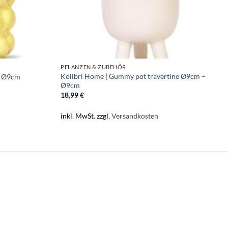
PFLANZEN & ZUBEHÖR
Kolibri Home | Gummy pot travertine Ø9cm –
 – Ø9cm
Ø9cm
18,99
€
inkl. MwSt.
zzgl.
Versandkosten