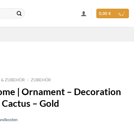
0,00
€
 & ZUBEHÖR
/
ZUBEHÖR
Home | Ornament – Decoration
 Cactus – Gold
andkosten