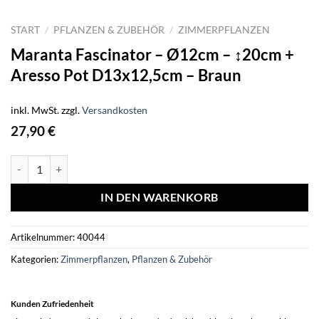
START
/
PFLANZEN & ZUBEHÖR
/
ZIMMERPFLANZEN
Maranta Fascinator – Ø12cm – ↕20cm +
Aresso Pot D13x12,5cm – Braun
inkl. MwSt.
zzgl.
Versandkosten
27,90
€
Maranta Fascinator - Ø12cm - ↕20cm + Aresso Pot D13x12,5cm - Br
IN DEN WARENKORB
Artikelnummer:
40044
Kategorien:
Zimmerpflanzen
,
Pflanzen & Zubehör
Kunden Zufriedenheit