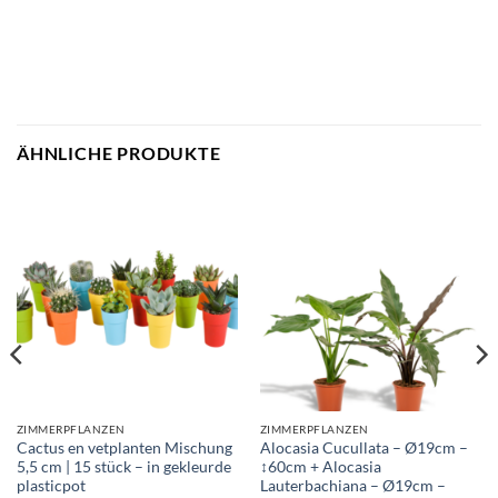
ÄHNLICHE PRODUKTE
ZIMMERPFLANZEN
ZIMMERPFLANZEN
Cactus en vetplanten Mischung
Alocasia Cucullata – Ø19cm –
5,5 cm | 15 stück – in gekleurde
↕60cm + Alocasia
plasticpot
Lauterbachiana – Ø19cm –