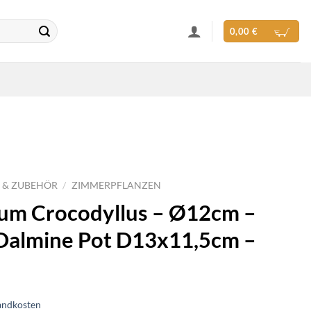
0,00
€
 & ZUBEHÖR
/
ZIMMERPFLANZEN
um Crocodyllus – Ø12cm –
Dalmine Pot D13x11,5cm –
andkosten