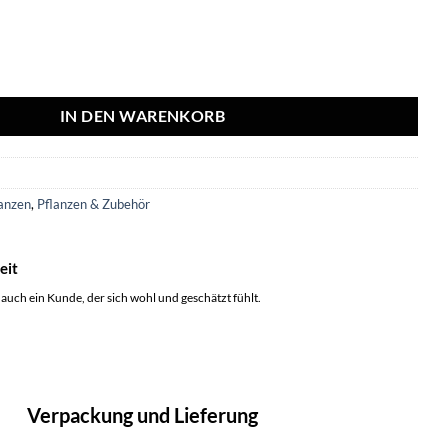
lus - Ø12cm - ↕30cm + Dalmine Pot D13x11,5cm - Grün Menge
IN DEN WARENKORB
1
anzen
,
Pflanzen & Zubehör
eit
 auch ein Kunde, der sich wohl und geschätzt fühlt.
Verpackung und Lieferung