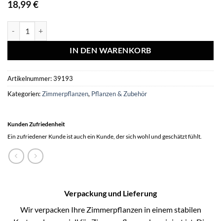
18,99
€
No Water Flowers® (wax amaryllis) | Waxz® Art Karel Appel - Purpl
IN DEN WARENKORB
Artikelnummer:
39193
Kategorien:
Zimmerpflanzen
,
Pflanzen & Zubehör
Kunden Zufriedenheit
Ein zufriedener Kunde ist auch ein Kunde, der sich wohl und geschätzt fühlt.
Verpackung und Lieferung
Wir verpacken Ihre Zimmerpflanzen in einem stabilen