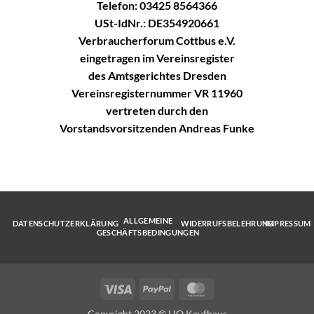
Telefon: 03425 8564366
USt-IdNr.: DE354920661
Verbraucherforum Cottbus e.V.
eingetragen im Vereinsregister
des Amtsgerichtes Dresden
Vereinsregisternummer VR 11960
vertreten durch den
Vorstandsvorsitzenden Andreas Funke
ALLGEMEINE
DATENSCHUTZERKLÄRUNG
WIDERRUFSBELEHRUNG
IMPRESSUM
GESCHÄFTSBEDINGUNGEN
Visa
PayPal
MasterCard
Copyright 2023 © HO Kaufhaus