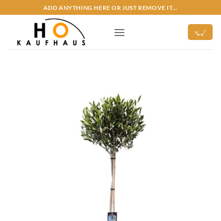
Zum
ADD ANYTHING HERE OR JUST REMOVE IT...
Inhalt
springen