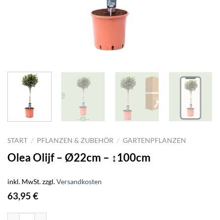
START
/
PFLANZEN & ZUBEHÖR
/
GARTENPFLANZEN
Olea Olijf – Ø22cm – ↕100cm
inkl. MwSt.
zzgl.
Versandkosten
63,95
€
Olea Olijf - Ø22cm - ↕100cm Menge