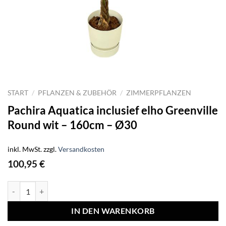
START
/
PFLANZEN & ZUBEHÖR
/
ZIMMERPFLANZEN
Pachira Aquatica inclusief elho Greenville
Round wit – 160cm – Ø30
inkl. MwSt.
zzgl.
Versandkosten
100,95
€
Pachira Aquatica inclusief elho Greenville Round wit - 160cm - Ø30 
IN DEN WARENKORB