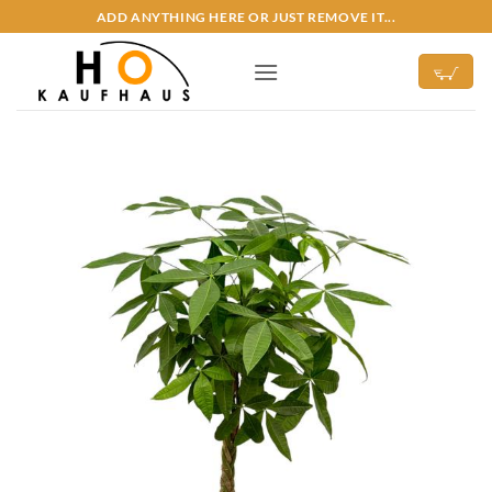
Zum
ADD ANYTHING HERE OR JUST REMOVE IT...
Inhalt
springen