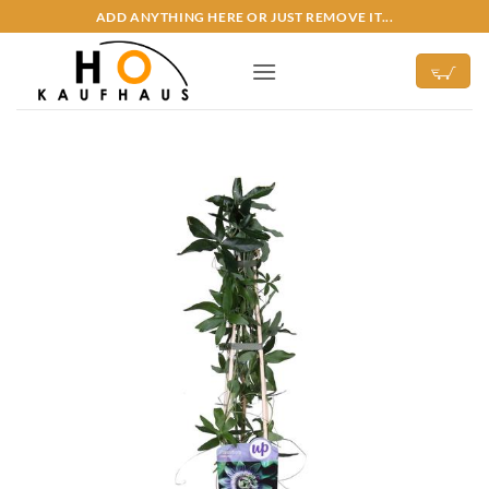
Zum
ADD ANYTHING HERE OR JUST REMOVE IT...
Inhalt
springen