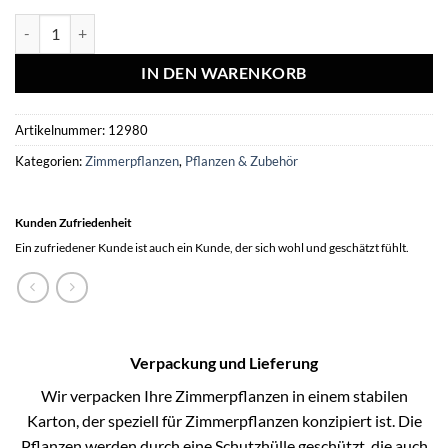
Philodendron Gloriosum - Ø15cm - ↕40cm Menge
IN DEN WARENKORB
Artikelnummer:
12980
Kategorien:
Zimmerpflanzen
,
Pflanzen & Zubehör
Kunden Zufriedenheit
Ein zufriedener Kunde ist auch ein Kunde, der sich wohl und geschätzt fühlt.
Verpackung und Lieferung
Wir verpacken Ihre Zimmerpflanzen in einem stabilen
Karton, der speziell für Zimmerpflanzen konzipiert ist. Die
Pflanzen werden durch eine Schutzhülle geschützt, die auch