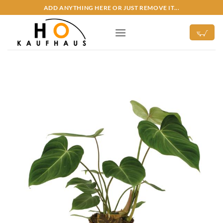
Zum
ADD ANYTHING HERE OR JUST REMOVE IT...
Inhalt
springen