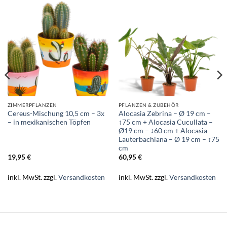
ZIMMERPFLANZEN
PFLANZEN & ZUBEHÖR
Cereus-Mischung 10,5 cm – 3x
Alocasia Zebrina – Ø 19 cm –
– in mexikanischen Töpfen
↕75 cm + Alocasia Cucullata –
Ø19 cm – ↕60 cm + Alocasia
Lauterbachiana – Ø 19 cm – ↕75
cm
19,95
€
60,95
€
inkl. MwSt.
zzgl.
Versandkosten
inkl. MwSt.
zzgl.
Versandkosten