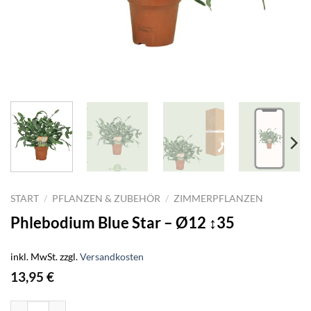
START
/
PFLANZEN & ZUBEHÖR
/
ZIMMERPFLANZEN
Phlebodium Blue Star – Ø12 ↕35
inkl. MwSt.
zzgl.
Versandkosten
13,95
€
Phlebodium Blue Star - Ø12 ↕35 Menge