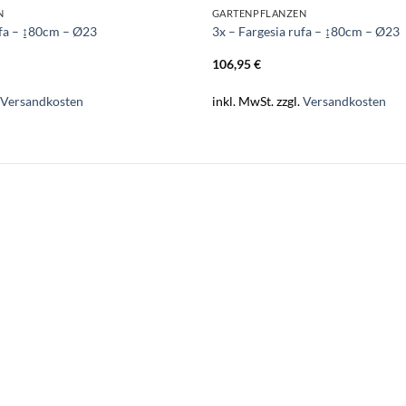
N
GARTENPFLANZEN
ufa – ↨80cm – Ø23
3x – Fargesia rufa – ↨80cm – Ø23
106,95
€
.
Versandkosten
inkl. MwSt.
zzgl.
Versandkosten