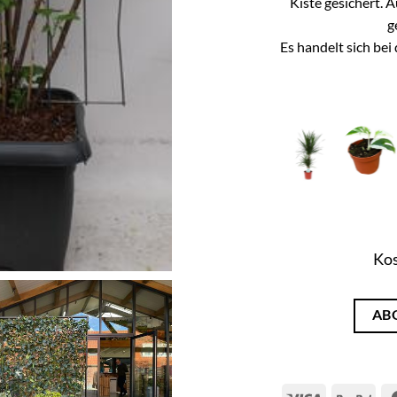
Kiste gesichert. 
g
Es handelt sich be
Kos
AB
Visa
Pay