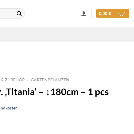
0,00
€
 & ZUBEHÖR
/
GARTENPFLANZEN
. ‚Titania‘ – ↨180cm – 1 pcs
andkosten
- ↨180cm - 1 pcs Menge