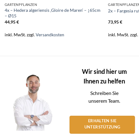
GARTENPFLANZEN
GARTENPFLANZE
4x – Hedera algeriensis ‚Gloire de Maren‘ – ↨65cm
2x – Fargesia r
– Ø15
44,95
€
73,95
€
inkl. MwSt.
zzgl.
Versandkosten
inkl. MwSt.
zzgl
Wir sind hier um
Ihnen zu helfen
Schreiben Sie
unserem Team.
ERHALTEN SIE
UNTERSTÜTZUNG