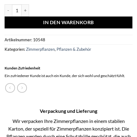
ROOTLESS Succulent Echeveria Lilacina in Schale 'Concrete' Ø20 cm 
IN DEN WARENKORB
Artikelnummer:
10548
Kategorien:
Zimmerpflanzen
,
Pflanzen & Zubehör
Kunden Zufriedenheit
Ein zufriedener Kunde ist auch ein Kunde, der sich wohl und geschätzt fühlt.
Verpackung und Lieferung
Wir verpacken Ihre Zimmerpflanzen in einem stabilen
Karton, der speziell für Zimmerpflanzen konzipiert ist. Die
Pflanzen werden durch eine Schutzhülle geschützt, die auch