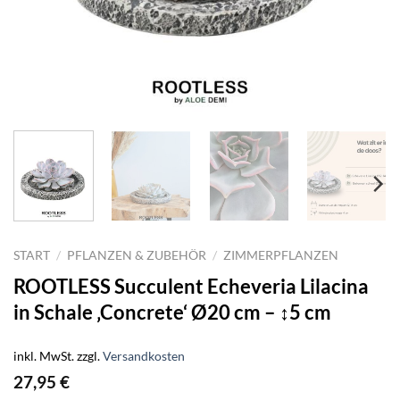
START
/
PFLANZEN & ZUBEHÖR
/
ZIMMERPFLANZEN
ROOTLESS Succulent Echeveria Lilacina
in Schale ‚Concrete‘ Ø20 cm – ↕5 cm
inkl. MwSt.
zzgl.
Versandkosten
27,95
€