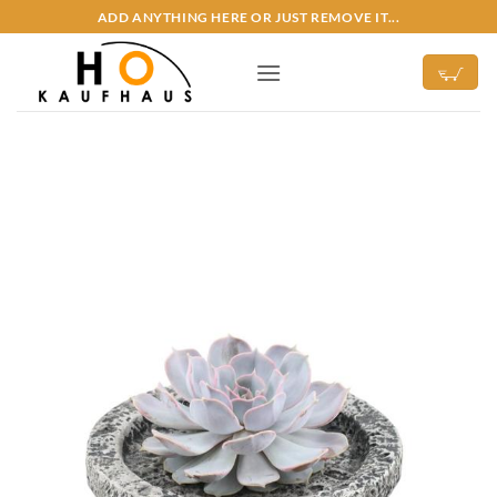
Zum
ADD ANYTHING HERE OR JUST REMOVE IT...
Inhalt
springen