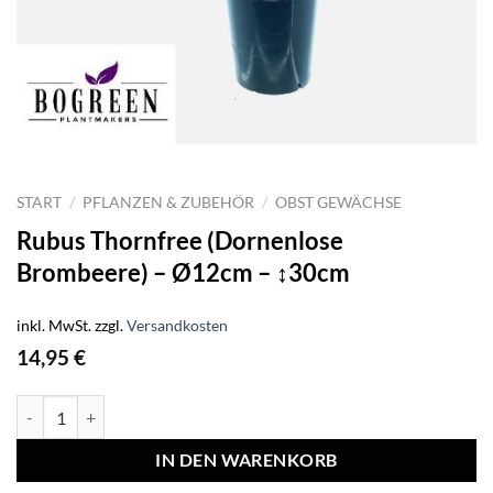
START
/
PFLANZEN & ZUBEHÖR
/
OBST GEWÄCHSE
Rubus Thornfree (Dornenlose
Brombeere) – Ø12cm – ↕30cm
inkl. MwSt.
zzgl.
Versandkosten
14,95
€
Rubus Thornfree (Dornenlose Brombeere) - Ø12cm - ↕30cm Menge
IN DEN WARENKORB