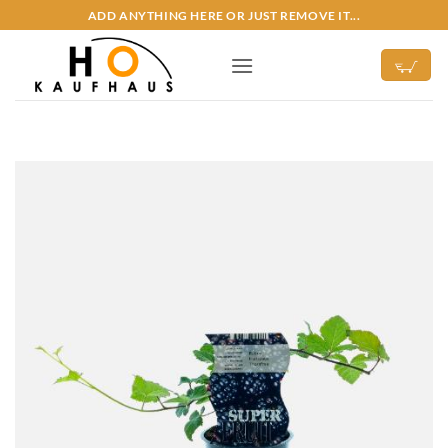
Zum
ADD ANYTHING HERE OR JUST REMOVE IT...
Inhalt
springen