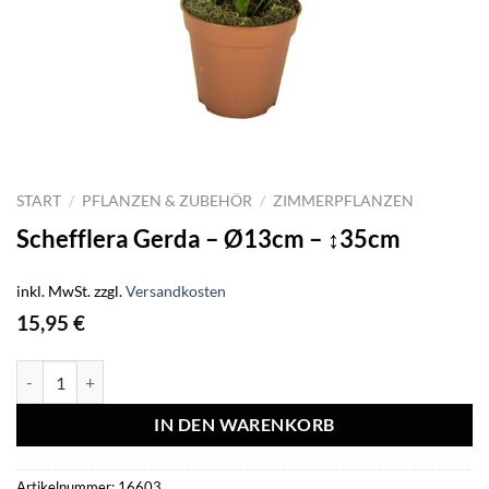
START
/
PFLANZEN & ZUBEHÖR
/
ZIMMERPFLANZEN
Schefflera Gerda – Ø13cm – ↕35cm
inkl. MwSt.
zzgl.
Versandkosten
15,95
€
Schefflera Gerda - Ø13cm - ↕35cm Menge
IN DEN WARENKORB
Artikelnummer:
16603