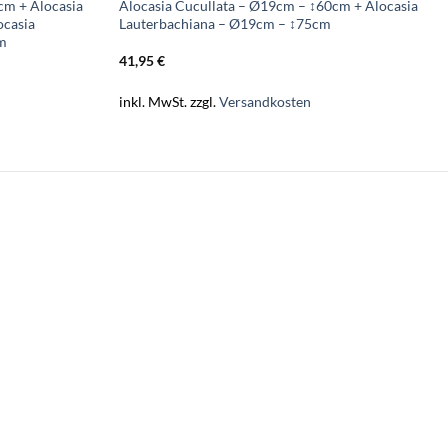
cm + Alocasia
Alocasia Cucullata – Ø19cm – ↕60cm + Alocasia
ocasia
Lauterbachiana – Ø19cm – ↕75cm
cm
41,95
€
inkl. MwSt.
zzgl.
Versandkosten