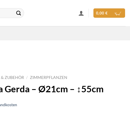
0,00
€
 & ZUBEHÖR
/
ZIMMERPFLANZEN
ra Gerda – Ø21cm – ↕55cm
andkosten
Ø21cm - ↕55cm Menge