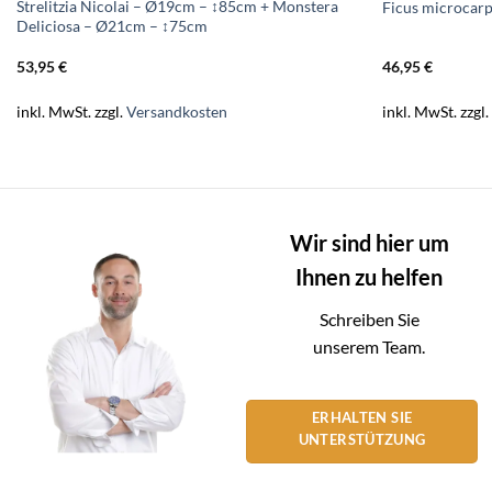
Strelitzia Nicolai – Ø19cm – ↕85cm + Monstera
Ficus microca
Deliciosa – Ø21cm – ↕75cm
53,95
€
46,95
€
inkl. MwSt.
zzgl.
Versandkosten
inkl. MwSt.
zzgl
Wir sind hier um
Ihnen zu helfen
Schreiben Sie
unserem Team.
ERHALTEN SIE
UNTERSTÜTZUNG