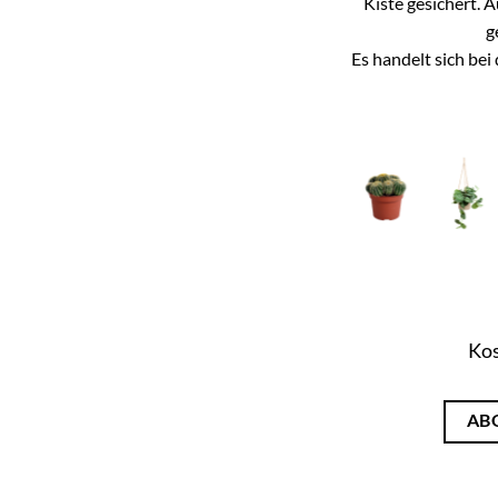
Kiste gesichert. 
g
Es handelt sich be
Kos
AB