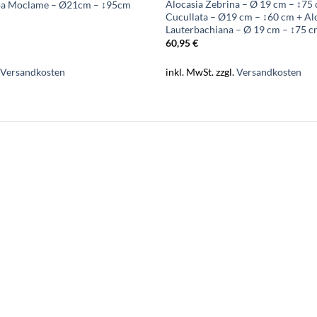
Alocasia Zebrina – Ø 19 cm – ↕75 
rpa Moclame – Ø21cm – ↕95cm
Cucullata – Ø19 cm – ↕60 cm + Al
Lauterbachiana – Ø 19 cm – ↕75 
60,95
€
.
Versandkosten
inkl. MwSt.
zzgl.
Versandkosten