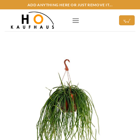
Zum
ADD ANYTHING HERE OR JUST REMOVE IT...
Inhalt
springen