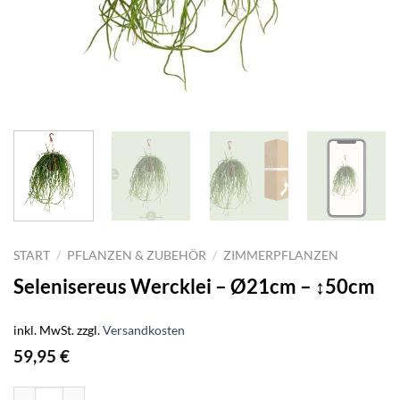
START
/
PFLANZEN & ZUBEHÖR
/
ZIMMERPFLANZEN
Selenisereus Wercklei – Ø21cm – ↕50cm
inkl. MwSt.
zzgl.
Versandkosten
59,95
€
Selenisereus Wercklei - Ø21cm - ↕50cm Menge