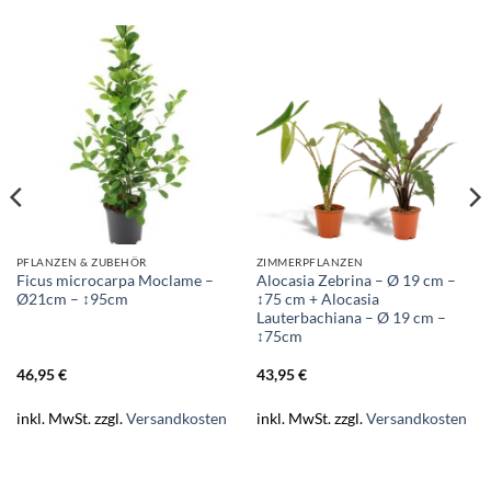
PFLANZEN & ZUBEHÖR
ZIMMERPFLANZEN
Ficus microcarpa Moclame –
Alocasia Zebrina – Ø 19 cm –
Ø21cm – ↕95cm
↕75 cm + Alocasia
Lauterbachiana – Ø 19 cm –
↕75cm
46,95
€
43,95
€
inkl. MwSt.
zzgl.
Versandkosten
inkl. MwSt.
zzgl.
Versandkosten