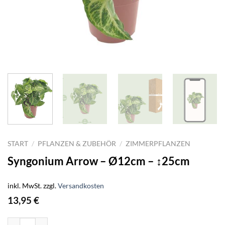
START
/
PFLANZEN & ZUBEHÖR
/
ZIMMERPFLANZEN
Syngonium Arrow – Ø12cm – ↕25cm
inkl. MwSt.
zzgl.
Versandkosten
13,95
€
Syngonium Arrow - Ø12cm - ↕25cm Menge