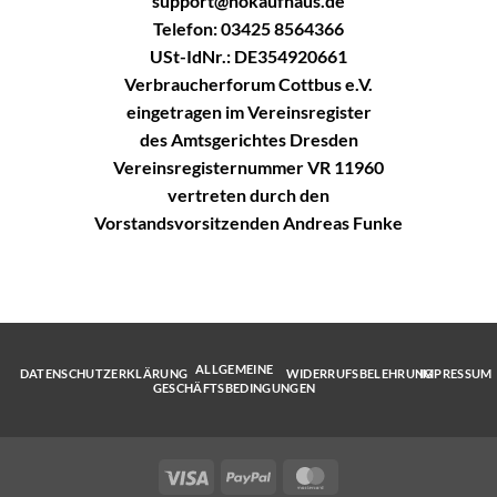
support@hokaufhaus.de
Telefon: 03425 8564366
USt-IdNr.: DE354920661
Verbraucherforum Cottbus e.V.
eingetragen im Vereinsregister
des Amtsgerichtes Dresden
Vereinsregisternummer VR 11960
vertreten durch den
Vorstandsvorsitzenden Andreas Funke
ALLGEMEINE
DATENSCHUTZERKLÄRUNG
WIDERRUFSBELEHRUNG
IMPRESSUM
GESCHÄFTSBEDINGUNGEN
Visa
PayPal
MasterCard