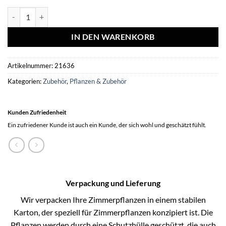
Vogelbuffet | Vogelfutter Vogel Chalet Mix 4er Set | 4x 200gr Menge
IN DEN WARENKORB
Artikelnummer:
21636
Kategorien:
Zubehör
,
Pflanzen & Zubehör
Kunden Zufriedenheit
Ein zufriedener Kunde ist auch ein Kunde, der sich wohl und geschätzt fühlt.
Verpackung und Lieferung
Wir verpacken Ihre Zimmerpflanzen in einem stabilen
Karton, der speziell für Zimmerpflanzen konzipiert ist. Die
Pflanzen werden durch eine Schutzhülle geschützt, die auch