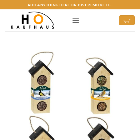
Zum
ADD ANYTHING HERE OR JUST REMOVE IT...
Inhalt
springen