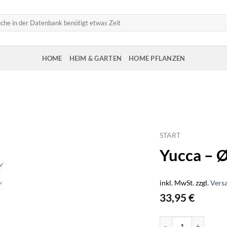
HOME
HEIM & GARTEN
HOME PFLANZEN
START
Yucca – 
inkl. MwSt.
zzgl.
Vers
33,95
€
Yucca - Ø17cm - ↕8