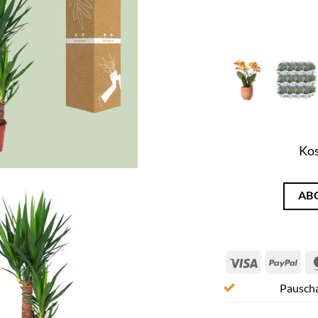
Kos
AB
Visa
Pay
Pauscha