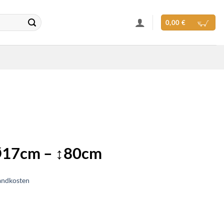
0,00
€
Ø17cm – ↕80cm
andkosten
0cm Menge