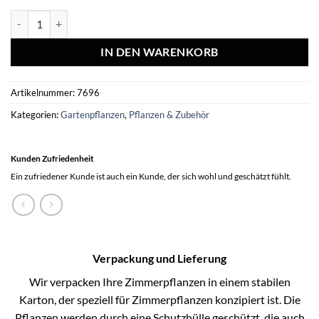
2x - Wisteria floribunda 'Rosea' - ↨65cm - Ø15 Menge
IN DEN WARENKORB
Artikelnummer:
7696
Kategorien:
Gartenpflanzen
,
Pflanzen & Zubehör
Kunden Zufriedenheit
Ein zufriedener Kunde ist auch ein Kunde, der sich wohl und geschätzt fühlt.
Verpackung und Lieferung
Wir verpacken Ihre Zimmerpflanzen in einem stabilen
Karton, der speziell für Zimmerpflanzen konzipiert ist. Die
Pflanzen werden durch eine Schutzhülle geschützt, die auch