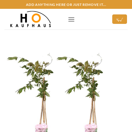
Zum
ADD ANYTHING HERE OR JUST REMOVE IT...
Inhalt
springen