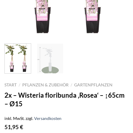
START
/
PFLANZEN & ZUBEHÖR
/
GARTENPFLANZEN
2x – Wisteria floribunda ‚Rosea‘ – ↨65cm
– Ø15
inkl. MwSt.
zzgl.
Versandkosten
51,95
€