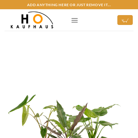
Zum
ADD ANYTHING HERE OR JUST REMOVE IT...
Inhalt
springen