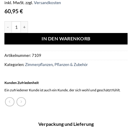
inkl. MwSt.
zzgl.
Versandkosten
60,95
€
Alocasia Zebrina - Ø 19 cm - ↕75 cm + Alocasia Cucullata - Ø19 cm -
IN DEN WARENKORB
Artikelnummer:
7109
Kategorien:
Zimmerpflanzen
,
Pflanzen & Zubehör
Kunden Zufriedenheit
Ein zufriedener Kunde ist auch ein Kunde, der sich wohl und geschätzt fühlt.
Verpackung und Lieferung