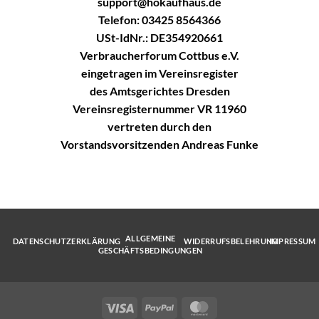
support@hokaufhaus.de
Telefon: 03425 8564366
USt-IdNr.: DE354920661
Verbraucherforum Cottbus e.V.
eingetragen im Vereinsregister
des Amtsgerichtes Dresden
Vereinsregisternummer VR 11960
vertreten durch den
Vorstandsvorsitzenden Andreas Funke
ALLGEMEINE
DATENSCHUTZERKLÄRUNG
WIDERRUFSBELEHRUNG
IMPRESSUM
GESCHÄFTSBEDINGUNGEN
Visa
PayPal
MasterCard