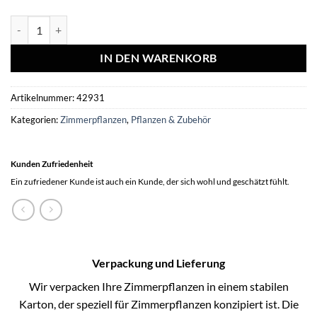
Araucaria Heterophylla - Ø21cm - ↕70cm + Pot Basic D22x19cm - B
IN DEN WARENKORB
Artikelnummer:
42931
Kategorien:
Zimmerpflanzen
,
Pflanzen & Zubehör
Kunden Zufriedenheit
Ein zufriedener Kunde ist auch ein Kunde, der sich wohl und geschätzt fühlt.
Verpackung und Lieferung
Wir verpacken Ihre Zimmerpflanzen in einem stabilen
Karton, der speziell für Zimmerpflanzen konzipiert ist. Die