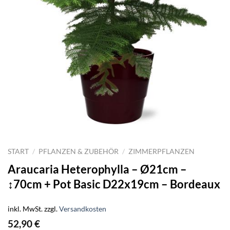
START
/
PFLANZEN & ZUBEHÖR
/
ZIMMERPFLANZEN
Araucaria Heterophylla – Ø21cm –
↕70cm + Pot Basic D22x19cm – Bordeaux
inkl. MwSt.
zzgl.
Versandkosten
52,90
€