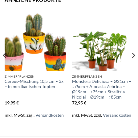
ZIMMERPFLANZEN
ZIMMERPFLANZEN
Cereus-Mischung 10,5 cm – 3x
Monstera Deliciosa – Ø21cm –
– in mexikanischen Töpfen
↕75cm + Alocasia Zebrina –
Ø19cm – ↕75cm + Strelitzia
Nicolai – Ø19cm – ↕85cm
19,95
€
72,95
€
inkl. MwSt.
zzgl.
Versandkosten
inkl. MwSt.
zzgl.
Versandkosten