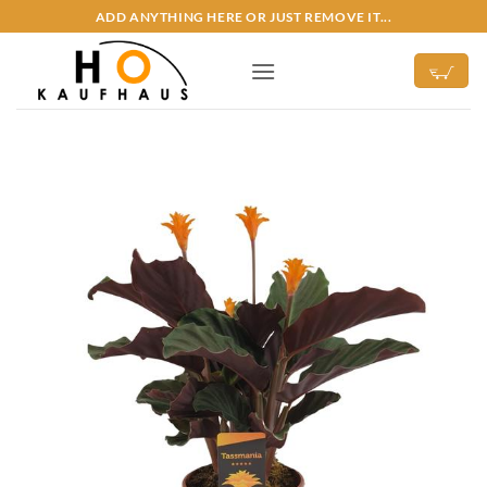
Zum
ADD ANYTHING HERE OR JUST REMOVE IT...
Inhalt
springen