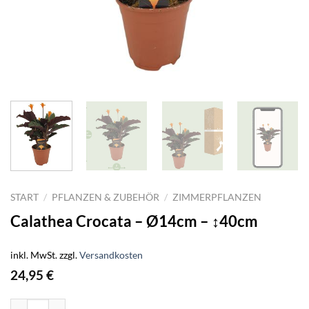
START
/
PFLANZEN & ZUBEHÖR
/
ZIMMERPFLANZEN
Calathea Crocata – Ø14cm – ↕40cm
inkl. MwSt.
zzgl.
Versandkosten
24,95
€
Calathea Crocata - Ø14cm - ↕40cm Menge