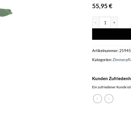
55,95
€
Combi deal - Bananen
Artikelnummer:
2594
Kategorien:
Zimmerpfl
Kunden Zufriedenh
Ein zufriedener Kunde ist