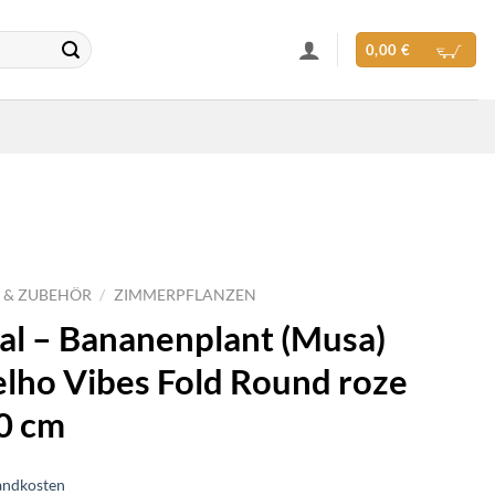
0,00
€
 & ZUBEHÖR
/
ZIMMERPFLANZEN
al – Bananenplant (Musa)
 elho Vibes Fold Round roze
0 cm
andkosten