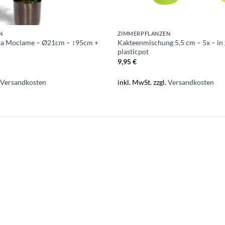
N
ZIMMERPFLANZEN
pa Moclame – Ø21cm – ↕95cm +
Kakteenmischung 5,5 cm – 5x – in
plasticpot
9,95
€
.
Versandkosten
inkl. MwSt.
zzgl.
Versandkosten