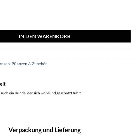
plant (Musa) inclusief elho Vibes Fold Round roze Ø22 - 100 cm Menge
IN DEN WARENKORB
5
anzen
,
Pflanzen & Zubehör
eit
 auch ein Kunde, der sich wohl und geschätzt fühlt.
Verpackung und Lieferung