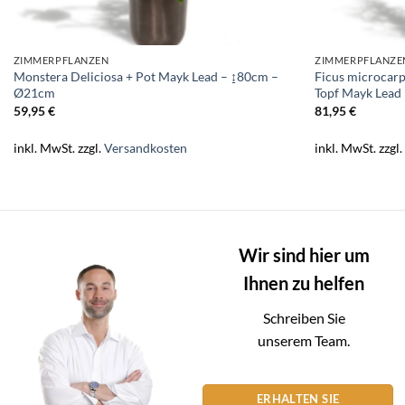
ZIMMERPFLANZEN
ZIMMERPFLANZE
Monstera Deliciosa + Pot Mayk Lead – ↨80cm –
Ficus microcar
Ø21cm
Topf Mayk Lead
59,95
€
81,95
€
inkl. MwSt.
zzgl.
Versandkosten
inkl. MwSt.
zzgl
Wir sind hier um
Ihnen zu helfen
Schreiben Sie
unserem Team.
ERHALTEN SIE