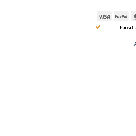
Visa
Pay
Pauscha