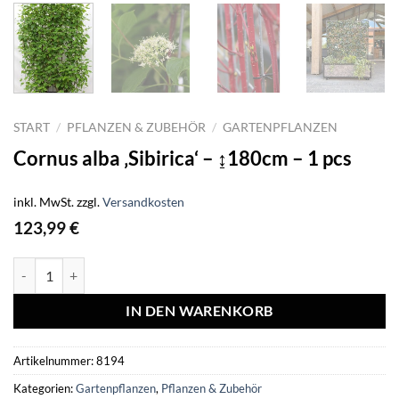
START
/
PFLANZEN & ZUBEHÖR
/
GARTENPFLANZEN
Cornus alba ‚Sibirica‘ – ↨180cm – 1 pcs
inkl. MwSt.
zzgl.
Versandkosten
123,99
€
Cornus alba 'Sibirica' - ↨180cm - 1 pcs Menge
IN DEN WARENKORB
Artikelnummer:
8194
Kategorien:
Gartenpflanzen
,
Pflanzen & Zubehör