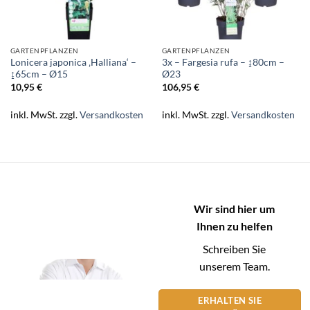
GARTENPFLANZEN
GARTENPFLANZEN
Lonicera japonica ‚Halliana‘ –
3x – Fargesia rufa – ↨80cm –
↨65cm – Ø15
Ø23
10,95
€
106,95
€
inkl. MwSt.
zzgl.
Versandkosten
inkl. MwSt.
zzgl.
Versandkosten
Wir sind hier um
Ihnen zu helfen
Schreiben Sie
unserem Team.
ERHALTEN SIE