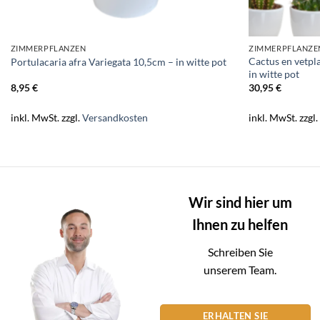
ZIMMERPFLANZEN
ZIMMERPFLANZE
Cactus en vetpl
Portulacaria afra Variegata 10,5cm – in witte pot
in witte pot
8,95
€
30,95
€
inkl. MwSt.
zzgl.
Versandkosten
inkl. MwSt.
zzgl
Wir sind hier um
Ihnen zu helfen
Schreiben Sie
unserem Team.
ERHALTEN SIE