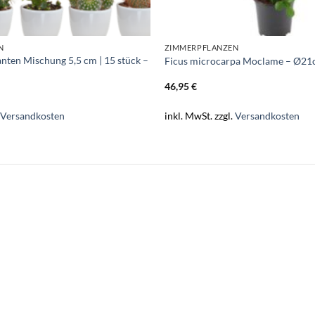
N
ZIMMERPFLANZEN
anten Mischung 5,5 cm | 15 stück –
Ficus microcarpa Moclame – Ø21
46,95
€
.
Versandkosten
inkl. MwSt.
zzgl.
Versandkosten