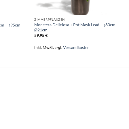
ZIMMERPFLANZEN
Monstera Deliciosa + Pot Mayk Lead – ↨80cm –
cm – ↕95cm
Ø21cm
59,95
€
inkl. MwSt.
zzgl.
Versandkosten