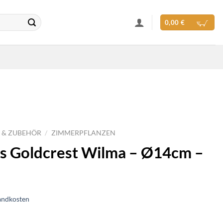
0,00
€
 & ZUBEHÖR
/
ZIMMERPFLANZEN
s Goldcrest Wilma – Ø14cm –
andkosten