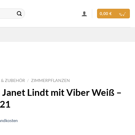
0,00
€
 & ZUBEHÖR
/
ZIMMERPFLANZEN
Janet Lindt mit Viber Weiß –
Ø21
andkosten