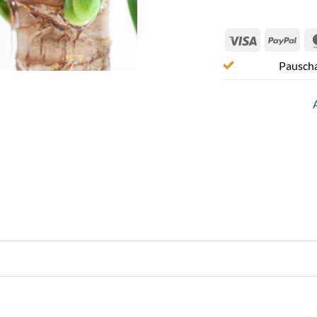
Visa
Pay
Pauscha