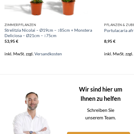
ZIMMERPFLANZEN
PFLANZEN & ZU
Strelitzia Nicolai – Ø19cm – ↕85cm + Monstera
Portulacaria afr
Deliciosa – Ø21cm – ↕75cm
53,95
€
8,95
€
inkl. MwSt.
zzgl.
Versandkosten
inkl. MwSt.
zzgl
Wir sind hier um
Ihnen zu helfen
Schreiben Sie
unserem Team.