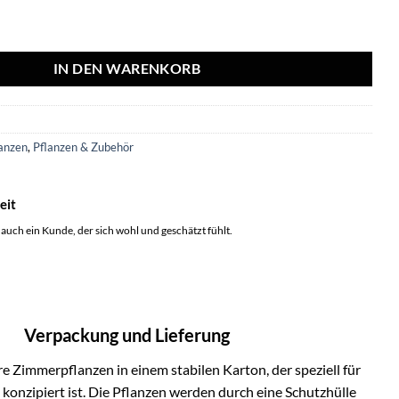
m Cebu Blue - Ø17cm - ↕60cm Menge
IN DEN WARENKORB
6
anzen
,
Pflanzen & Zubehör
eit
 auch ein Kunde, der sich wohl und geschätzt fühlt.
Verpackung und Lieferung
e Zimmerpflanzen in einem stabilen Karton, der speziell für
onzipiert ist. Die Pflanzen werden durch eine Schutzhülle