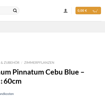
0,00
€
 & ZUBEHÖR
/
ZIMMERPFLANZEN
um Pinnatum Cebu Blue –
 ↕60cm
andkosten