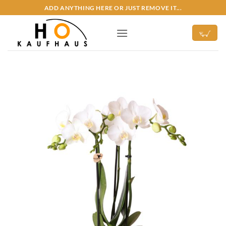
Zum
ADD ANYTHING HERE OR JUST REMOVE IT...
Inhalt
springen