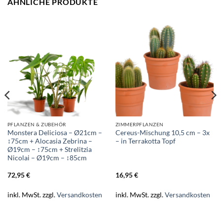
ÄHNLICHE PRODUKTE
PFLANZEN & ZUBEHÖR
ZIMMERPFLANZEN
Monstera Deliciosa – Ø21cm –
Cereus-Mischung 10,5 cm – 3x
↕75cm + Alocasia Zebrina –
– in Terrakotta Topf
Ø19cm – ↕75cm + Strelitzia
Nicolai – Ø19cm – ↕85cm
72,95
€
16,95
€
inkl. MwSt.
zzgl.
Versandkosten
inkl. MwSt.
zzgl.
Versandkosten