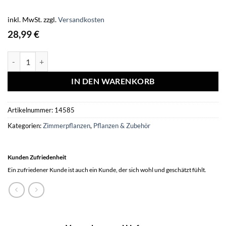
inkl. MwSt.
zzgl.
Versandkosten
28,99
€
Kolibri Orchids | weiße Phalaenopsis Orchidee - Amabilis + Elite T
IN DEN WARENKORB
Artikelnummer:
14585
Kategorien:
Zimmerpflanzen
,
Pflanzen & Zubehör
Kunden Zufriedenheit
Ein zufriedener Kunde ist auch ein Kunde, der sich wohl und geschätzt fühlt.