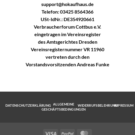
support@hokaufhaus.de
Telefon: 03425 8564366
USt-IdNr.: DE354920661
Verbraucherforum Cottbus e.V.
eingetragen im Vereinsregister
des Amtsgerichtes Dresden
Vereinsregisternummer VR 11960
vertreten durch den
Vorstandsvorsitzenden Andreas Funke
ALLGEMEINE
DATENSCHUTZERKLÄRUNG
WIDERRUFSBELEHRUNG
IMPRESSUM
GESCHÄFTSBEDINGUNGEN
Visa
PayPal
MasterCard