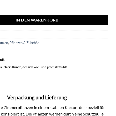
lii 21 Cm - Ø21cm - ↕100cm Menge
IN DEN WARENKORB
2
anzen
,
Pflanzen & Zubehör
eit
 auch ein Kunde, der sich wohl und geschätzt fühlt.
Verpackung und Lieferung
e Zimmerpflanzen in einem stabilen Karton, der speziell für
onzipiert ist. Die Pflanzen werden durch eine Schutzhülle