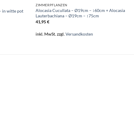
ZIMMERPFLANZEN
Alocasia Cucullata – Ø19cm – ↕60cm + Alocasia
 in witte pot
Lauterbachiana – Ø19cm – ↕75cm
41,95
€
inkl. MwSt.
zzgl.
Versandkosten