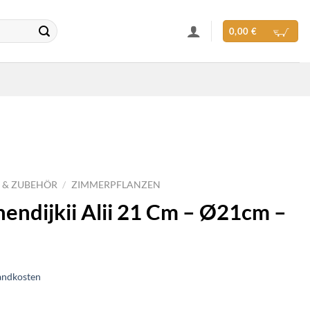
0,00
€
 & ZUBEHÖR
/
ZIMMERPFLANZEN
nendijkii Alii 21 Cm – Ø21cm –
andkosten