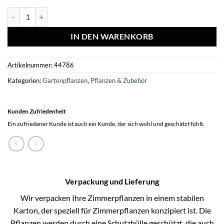
Hakonechloa macra - ↕10-25cm - Ø9cm - 40x Menge
IN DEN WARENKORB
Artikelnummer:
44786
Kategorien:
Gartenpflanzen
,
Pflanzen & Zubehör
Kunden Zufriedenheit
Ein zufriedener Kunde ist auch ein Kunde, der sich wohl und geschätzt fühlt.
Verpackung und Lieferung
Wir verpacken Ihre Zimmerpflanzen in einem stabilen
Karton, der speziell für Zimmerpflanzen konzipiert ist. Die
Pflanzen werden durch eine Schutzhülle geschützt, die auch