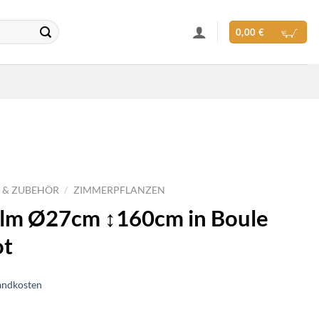
0,00
€
 & ZUBEHÖR
/
ZIMMERPFLANZEN
alm Ø27cm ↕160cm in Boule
ot
andkosten