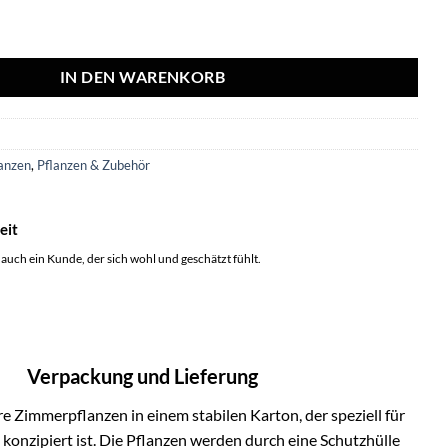
↕160cm in Boule TAUPE pot Menge
IN DEN WARENKORB
5
anzen
,
Pflanzen & Zubehör
eit
 auch ein Kunde, der sich wohl und geschätzt fühlt.
Verpackung und Lieferung
e Zimmerpflanzen in einem stabilen Karton, der speziell für
onzipiert ist. Die Pflanzen werden durch eine Schutzhülle